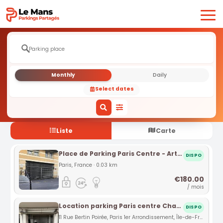
Monthly
Daily
Select dates
Liste
Carte
Place de Parking Paris Centre - Arts et Métiers
DISPO
Paris, France · 0.03 km
€180.00
/ mois
Location parking Paris centre Chatelet rue Bertin Poirée (75)
DISPO
11 Rue Bertin Poirée, Paris 1er Arrondissement, Île-de-France, France · 0.67 km