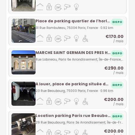
Place de parking quartier de l’horloge
DISPO
31 Rue Rambuteau, 75004 Paris, France · 0.92 km
€170.00
/ mois
MARCHE SAINT GERMAIN DES PRES HIGH SECURITY BOX
DISPO
Rue Lobineau, Paris 6e Arrondissement, Île-de-France, France · 0.95 km
€290.00
/ mois
A louer, place de parking située dans le quartier de l’Horloge au coeur de Paris. A proximité des Halles et du centre Pompidou.
DISPO
23 Rue Beaubourg, 75003 Paris, France · 0.96 km
€200.00
/ mois
Location parking Paris rue Beaubourg (75)
DISPO
29 Rue Beaubourg, Paris 3e Arrondissement, Île-de-France, France · 0.97 km
€200.00