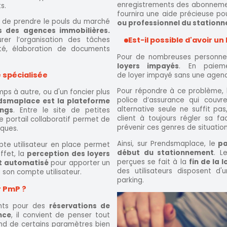
enregistrements des abonnement
s.
fournira une aide précieuse p
e de prendre le pouls du marché
ou professionnel du station
s des agences immobilières.
Est-il possible d'avoir un
rer l’organisation des tâches
ité, élaboration de documents
Pour de nombreuses personnes
loyers impayés
. En paiem
 spécialisée
de loyer impayé sans une agenc
Pour répondre à ce problème, l
ps à autre, ou d'un foncier plus
police d’assurance qui couv
dsmaplace est la plateforme
alternative seule ne suffit pa
ings
. Entre le site de petites
client à toujours régler sa fa
e portail collaboratif permet de
prévenir ces genres de situation
iques.
Ainsi, sur Prendsmaplace, le
pa
pte utilisateur en place permet
début du stationnement
. 
ffet, la
perception des loyers
perçues se fait à la
fin de la 
st automatisé
pour apporter un
des utilisateurs disposent d
son compte utilisateur.
parking.
ur PmP ?
ents pour des
réservations de
nce
, il convient de penser tout
nd de certains paramètres bien