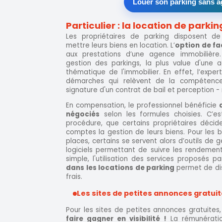
Louer son parking sans 
Particulier : la location de par
Les propriétaires de parking disposent de
mettre leurs biens en location. L’
option de fa
aux prestations d’une agence immobilière
gestion des parkings, la plus value d'une
thématique de l'immobilier. En effet, l’expe
démarches qui relèvent de la compétence du
signature d'un contrat de bail et perception -
En compensation, le professionnel bénéficie
négociés
selon les formules choisies. C’e
procédure, que certains propriétaires décid
comptes la gestion de leurs biens. Pour les ba
places, certains se servent alors d’outils de
logiciels permettant de suivre les rendemen
simple, l'utilisation des services proposés 
dans les locations de parking
permet de di
frais.
Les sites de petites annonces gratui
Pour les sites de petites annonces gratuites,
faire gagner en visibilité !
La rémunératio