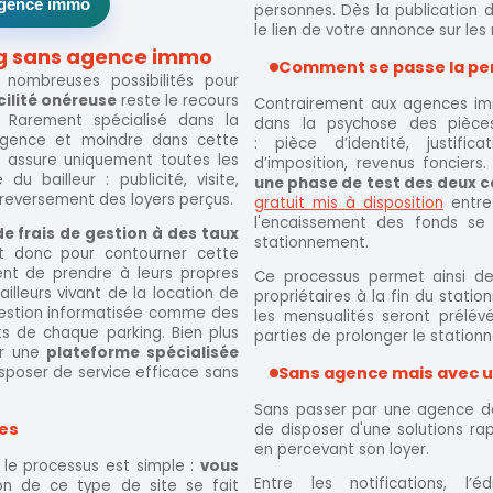
agence immo
personnes. Dès la publication 
le lien de votre annonce sur les
king sans agence immo
Comment se passe la per
 nombreuses possibilités pour
cilité onéreuse
reste le recours
Contrairement aux agences imm
. Rarement spécialisé dans la
dans la psychose des pièces
 agence et moindre dans cette
: pièce d’identité, justific
rt assure uniquement toutes les
d’imposition, revenus fonciers
 bailleur : publicité, visite,
une phase de test des deux 
 reversement des loyers perçus.
gratuit mis à disposition
entre 
l'encaissement des fonds se
de frais de gestion à des taux
stationnement.
st donc pour contourner cette
ent de prendre à leurs propres
Ce processus permet ainsi de
illeurs vivant de la location de
propriétaires à la fin du stati
 gestion informatisée comme des
les mensualités seront prélé
ts de chaque parking. Bien plus
parties de prolonger le statio
par une
plateforme spécialisée
Sans agence mais avec u
sposer de service efficace sans
Sans passer par une agence de 
tes
de disposer d'une solutions rap
en percevant son loyer.
 le processus est simple :
vous
Entre les notifications, l
n de ce type de site se fait