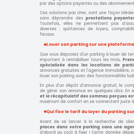
par des options payantes ou des abonnement
Ces solutions pas cher, sont une façon idéal
sans déprendre des
prestations payante
Toutefois, elles ne permettent pas d’assu
diverses : quittances de loyers, comptabil
fiscaux.
Louer son parking sur une plateforme
Que vous disposiez d'un parking à louer de tem
important à rentabiliser tours les mois,
Pren
spécialisée dans les locations de park
annonces gratuites et l'agence immobilière, c
louer son parking avec des fonctionnalités lud
En plus d'un dépôt d'annonce gratuit, le com
de gérer son annonce en quelques clics. En e
et le récapitulatif des sommes perçues e
maximum de confort en se connectant juste à 
Qui fixe le tarif du loyer du parking s
Avant de se lancer à la recherche de cli
places dans votre parking sans une age
d’abord au coût à fixer ! Cette donnée dépe