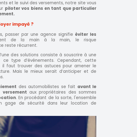
s et le suivi des versements, notre site vous
our
piloter vos biens en tant que particulier
nement.
 loyer impayé ?
, passer par une agence signifie
éviter les
ent de la main à la main, le risque
e reste récurrent.
’une des solutions consiste à souscrire à une
re ce type d’événements. Cependant, cette
s, il faut trouver des astuces pour amener le
cture. Mais le mieux serait d’anticiper et de
s.
iement
des automobilistes se fait
avant le
Le
versement
aux propriétaires des sommes
location
. En procédant de la sorte, l'ensemble
'un gage de sécurité dans leur location de