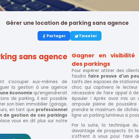
Gérer une location de parking sans agence
Partager
Tweeter
rking sans agence
Gagner en visibilit
des parkings
Pour espérer attirer des client
faudra
faire preuve d'un pe
rent s’occuper eux-mêmes de
tarifs des espaces de stationn
éguer la gestion à une agence
choc qui captivera le lecteur
r une économie
qu’engendrerait
nécessaire de faire appel à d
ions de parking, il est possible
épauler ! Après avoir mis un
r son bien immobilier (garage,
ampoule pleine de poussière 
leurs, en tant que
professionnel
prendre le maximum de clichés.
n de gestion de ces parkings
ligne un parking lumineux si poss
lace vous en dit plus sur notre
Par la suite, la technique du
davantage de prospects. En la
s’offrent à vous pour faire 