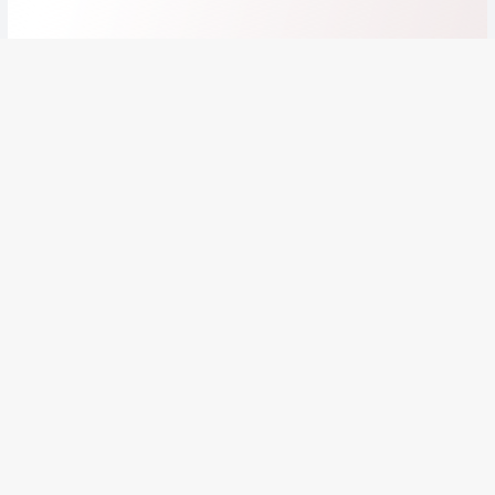
A PROPOS
Qui sommes-nous ?
Notre charte
CGU - Mentions légales
BESOIN D'AIDE ?
Comment ça marche ?
Nous contacter
Questions fréquentes