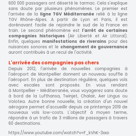
600 000 passagers ont déserté le tarmac. Cela s'explique
sans doute par plusieurs phénomènes. Le premier est
l'arrivée de la
ligne TGV Méditerranée
relié à la ligne
TGV Rhône-Alpes. A partir de Lyon et Paris, il est
dorénavant facile de rejoindre le sud de la France en
train. Le second phénomène est
l'arrêt de certaines
compagnies historiques
(Air Liberté et Air Littoral).
Enfin, quelques
manifestations de riverains
pour des
nuisances sonores et le
changement de gouvernance
auront contribués à un recul de l'activité.
L'arrivée des compagnies pas chers
Depuis 2012, l'arrivée de nouvelles compagnies à
l'aéroport de Montpellier donnent un nouveau souffle à
l'aéroport. En plus de destination régulière, quelques vols
avec escales sont proposés. En vous rendant
à Montpellier - Méditerranée, vous voyagerez sans doute
à bord de la Lufthansa, Twinjet, Chalair, Aer Lingus ou
Volotea. Autre bonne nouvelle, la création d'un nouvel
aérogare permet d'accueillir depuis ce printemps 2019 de
nouveaux vols low-costs. L'objectif à moyen terme,
répondre à un trafic de 3 millions de passagers à travers
60 destinations.
https://www.youtube.com/watch?v=F_kVhK-3xxo