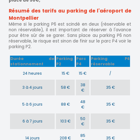
place de 50€,
Résumé des tarifs au parking de l'aéroport de
Montpellier
Même si le parking P6 est scindé en deux (réservable et
non réservable), il est important de réserver à l'avance
pour être sûr de se garer. Sans place au parking P6 non
réservable, le risque est sinon de finir sur le parc P4 voir le
parking P2.
Durée de
Parking
Parc
Parking P6
stationnement
P2
P4
réservable
24 heures
15 €
15 €
/
38
3 à 4 jours
58 €
35 €
€
48
5 à 6 jours
88 €
35 €
€
50
6 à 7 jours
103 €
35 €
€
85
14 jours
208 €
35 €