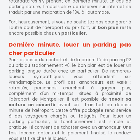
retardataires s'y prenant en dernière minute. En cas de
parking saturé, l'impossibilité de réserver sur internet se
traduit par une majoration de 13€ à l'automate.
Fort heureusement, si vous ne souhaitez pas pour garer à
l’autre bout de l’aéroport au prix fort, un
bon plan
reste
encore possible chez un
particulier.
Dernière minute, louer un parking pas
cher particulier
Pour disposer du confort et de la proximité du parking P2
au prix du stationnement P6, le bon plan est de louer un
parking longue durée chez un particulier. De nombreux
loueurs sympathiques vous attendent sur
Prendsmaplace. Le profil des annonceurs est varié :
retraités, personnes cherchant à gagner plus,
complément d'un mi-temps. Situés à proximité de
l’aéroport de Montpellier, il est possible de
savoir sa
voiture en sécurité
avant un transfert au dépose
minute de l’aéroport. Cette offre packagée rend service
à des voyageurs chargés ou fatigués. Pour louer un
parking particulier, le fonctionnement est simple et
pratique ! Il convient de tchatter avec un annonceur. Une
fois l'accord obtenu et le paiement finalisé, le rendez-
vous est fixé chez le loueur.