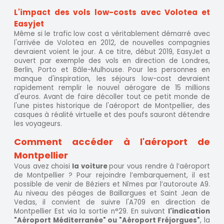
L'impact des vols low-costs avec Volotea et
Easyjet
Même si le trafic low cost a véritablement démarré avec
l'arrivée de Volotea en 2012, de nouvelles compagnies
devraient voient le jour. A ce titre, début 2019, EasyJet a
ouvert par exemple des vols en direction de Londres,
Berlin, Porto et Bâle-Mulhouse. Pour les personnes en
manque d'inspiration, les séjours low-cost devraient
rapidement remplir le nouvel aérogare de 15 millions
d'euros. Avant de faire décoller tout ce petit monde de
l'une pistes historique de l'aéroport de Montpellier, des
casques à réalité virtuelle et des poufs sauront détendre
les voyageurs.
Comment accéder à l'aéroport de
Montpellier
Vous avez choisi
la voiture
pour vous rendre à l’aéroport
de Montpellier ? Pour rejoindre l’embarquement, il est
possible de venir de Béziers et Nîmes par l’autoroute A9.
Au niveau des péages de Baillargues et Saint Jean de
Vedas, il convient de suivre l'A709 en direction de
Montpellier Est via la sortie n°29. En suivant
l'indication
"Aéroport Méditerranée" ou "Aéroport Fréjorgues"
, la