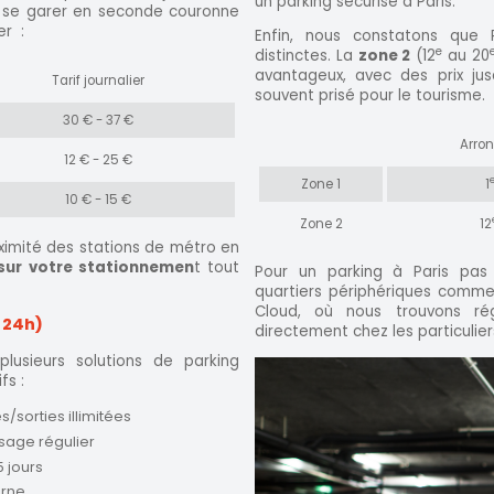
un parking sécurisé à Paris.
ue se garer en seconde couronne
er :
Enfin, nous constatons que P
e
distinctes. La
zone 2
(12
au 20
avantageux, avec des prix ju
Tarif journalier
souvent prisé pour le tourisme.
30 € - 37 €
Arro
12 € - 25 €
Zone 1
1
10 € - 15 €
Zone 2
12
oximité des stations de métro en
sur votre stationnemen
t tout
Pour un parking à Paris pas c
quartiers périphériques comme
Cloud, où nous trouvons ré
 24h)
directement chez les particulier
lusieurs solutions de parking
fs :
/sorties illimitées
sage régulier
5 jours
urne