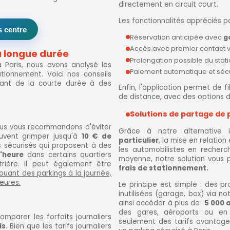
directement en circuit court.
Les fonctionnalités appréciés par
s centre
Réservation anticipée avec
g
Accès avec premier contact vi
u longue durée
Prolongation possible du sta
 Paris, nous avons analysé les
Paiement automatique et séc
tionnement. Voici nos conseils
lant de la courte durée à des
Enfin, l'application permet de fi
de distance, avec des options 
Solutions de partage de p
ous vous recommandons d'éviter
Grâce à notre alternative
euvent grimper jusqu'à
10 € de
particulier
, la mise en relation
gs sécurisés qui proposent à des
les automobilistes en recher
l'heure
dans certains quartiers
moyenne, notre solution vous 
ière. Il peut également être
frais de stationnement.
louant des parkings à la journée,
eures.
Le principe est simple : des pr
inutilisées (garage, box) via 
ainsi accéder à plus de
5 000 
des gares, aéroports ou en 
mparer les forfaits journaliers
seulement des tarifs avantageu
is
. Bien que les tarifs journaliers