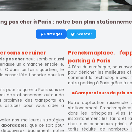
ing pas cher à Paris : notre bon plan stationneme
Partager
Tweeter
er sans se ruiner
Prendsmaplace, l'ap
ris pas cher
peut sembler aussi
parking à Paris
terrasse un dimanche ensoleillé.
À l'ère du numérique, nous avo
0 € dans certains quartiers, le
pour dénicher les meilleures 
e casse-tête financier pour les
comment la technologie peut n
notre parking à Paris grâce à no
ns pour se garer à Paris sans se
Comparateurs de prix en
tions de stationnement autour de
à proximité des transports en
Notre application rassemble
s astuces pour vous aider à
stationnement. Prendsmaplace
dans les principales villes
instantanément les tarifs et la
oiler nos meilleures stratégies
chez des annonceurs privés. 
 abordables
, que ce soit pour
tarifs réduits, de nombreux 
 découvrirez également notre