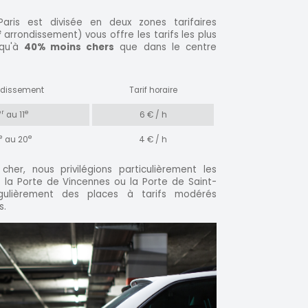
aris est divisée en deux zones tarifaires
e
arrondissement) vous offre les tarifs les plus
squ'à
40% moins chers
que dans le centre
ndissement
Tarif horaire
er
e
au 11
6 € / h
e
e
au 20
4 € / h
her, nous privilégions particulièrement les
 la Porte de Vincennes ou la Porte de Saint-
gulièrement des places à tarifs modérés
s.