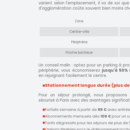
varient selon l'emplacement, il va de soi q
d'agglomération coûte souvent bien moins ch
Zone
Centre-ville
Périphérie
Proche banlieue
Un conseil malin : optez pour un parking à pr
périphérie, vous économiserez
jusqu'à 50% 
en rejoignant facilement le centre.
Stationnement longue durée (plus de
Pour un séjour prolongé, nous proposons p
sécurisé à Paris avec des avantages significati
Forfaits semaine à partir de
89 €
avec entrées
Abonnements mensuels dès
109 €
pour un u
Tarifs dégressifs pour les séjours de plus de 
Options flexibles pour le stationnement noct