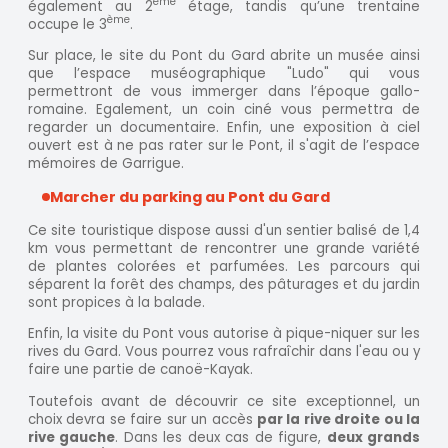
ème
également au 2
étage, tandis qu’une trentaine
ème
occupe le 3
.
Sur place, le site du Pont du Gard abrite un musée ainsi
que l’espace muséographique "Ludo" qui vous
permettront de vous immerger dans l’époque gallo-
romaine. Egalement, un coin ciné vous permettra de
regarder un documentaire. Enfin, une exposition à ciel
ouvert est à ne pas rater sur le Pont, il s'agit de l’espace
mémoires de Garrigue.
Marcher du parking au Pont du Gard
Ce site touristique dispose aussi d'un sentier balisé de 1,4
km vous permettant de rencontrer une grande variété
de plantes colorées et parfumées. Les parcours qui
séparent la forêt des champs, des pâturages et du jardin
sont propices à la balade.
Enfin, la visite du Pont vous autorise à pique-niquer sur les
rives du Gard. Vous pourrez vous rafraîchir dans l'eau ou y
faire une partie de canoë-Kayak.
Toutefois avant de découvrir ce site exceptionnel, un
choix devra se faire sur un accès
par la rive droite ou la
rive gauche
. Dans les deux cas de figure,
deux grands