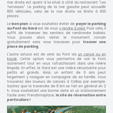
rive droite est quant à lui situé à côté du restaurant "Les
Terrasses". Le parking de la rive gauche peut accueillir
800 véhicules, celui de la rive droite se limite à 600
places.
Le
bon plan
si vous souhaitez éviter de
payer le parking
au Pont du Gard
est de vous y
rendre à pied.
Pour cela, il
suffit de traverser les sentiers de randonnée balisés.
Vous pouvez alors visiter le monument romain
gratuitement sans vous tracasser pour
trouver une
place de parking
.
L'autre astuce est de venir au Pont via
un canoë ou en
kayak
. Cette option vous permettra de voir le Pont
autrement tout en vous rafraichissant dans une rivière
limpide. En effet, le Gard est une rivière sécurisante pour
petits et grands. Ainsi, un enfant de 6 ans peut
largement y naviguer en compagnie de sa famille. Vous
trouverez des loueurs de canoës à Collias par exemple.
Sachez que la traversée de 8 km se fait en général en 2
h. Vous souhaitant une bonne visite et un stationnement
facile avec Prendsmaplace,
le site de réservation entre
particuliers !