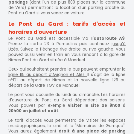
parkings
(dont l'un de plus 800 places sur la commune
de Vers) permettront la location d'un parking proche du
Pont du Gard si vous venez en voiture.
Le Pont du Gard : tarifs d'accès et
horaires d'ouverture
Le Pont du Gard est accessible via
l'autoroute A9
.
Prenez la sortie 23 à Remoulins puis continuez
jusqu’à
Uzès.
Suivez le fléchage rive droite ou rive gauche. Vous
pouvez aussi venir en train en vous rendant à la gare de
Nîmes Pont du Gard située à Manduel.
Ceux qui souhaitent prendre le bus peuvent
emprunter la
ligne 115 au départ d’Avignon et Alès.
Il s'agit de la ligne
n°121 au départ de Nîmes et la nouvelle ligne 126 au
départ de la Gare TGV de Manduel.
Le pont vous accueille du lundi au dimanche. Les horaires
d'ouverture du Pont du Gard dépendent des saisons.
Vous pouvez par exemple
visiter le site de 9h00 à
20h00 en juillet et août
.
Le tarif d'accès vous permettra de visiter les espaces
muséographiques, le ciné et le "Mémoires de Garrigue".
Vous aurez également
droit à une place de parking