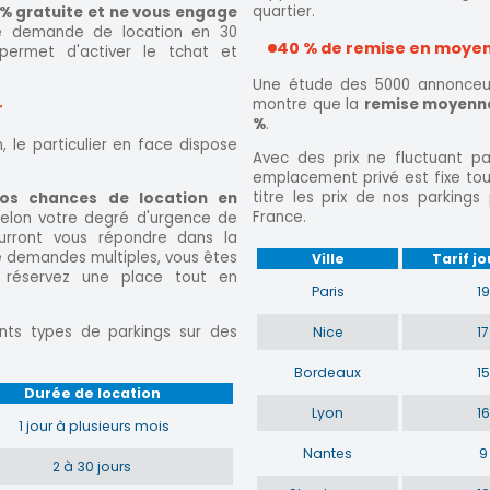
quartier.
 % gratuite et ne vous engage
une demande de location en 30
40 % de remise en moyenne
 permet d'activer le tchat et
Une étude des 5000 annonceur
montre que la
remise moyenne 
r
%
.
 le particulier en face dispose
Avec des prix ne fluctuant pa
emplacement privé est fixe tou
titre les prix de nos parkings 
vos chances de location en
France.
 selon votre degré d'urgence de
urront vous répondre dans la
de demandes multiples, vous êtes
Ville
Tarif jo
, réservez une place tout en
Paris
19
nts types de parkings sur des
Nice
17
Bordeaux
15
Durée de location
Lyon
16
1 jour à plusieurs mois
Nantes
9
2 à 30 jours