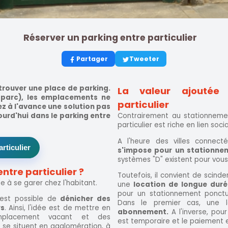
Réserver un parking entre particulier
Partager
Tweeter
trouver une place de parking.
La valeur ajoutée
 parc), les emplacements ne
particulier
ez à l'avance une solution pas
urd'hui dans le parking entre
Contrairement au stationnement
particulier est riche en lien socia
A l'heure des villes connec
rticulier
s'impose pour un stationneme
systèmes "D" existent pour vous 
tre particulier ?
Toutefois, il convient de scind
e à se garer chez l'habitant.
une
location de longue duré
pour un stationnement ponctue
l est possible de
dénicher des
Dans le premier cas, une l
rs
. Ainsi, l'idée est de mettre en
abonnement.
A l'inverse, pour
emplacement vacant et des
est temporaire et le paiement e
s se situent en agglomération, à