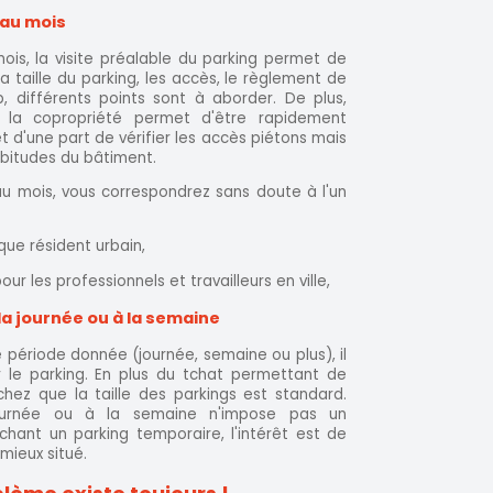
 au mois
ois, la visite préalable du parking permet de
 la taille du parking, les accès, le règlement de
p, différents points sont à aborder. De plus,
e la copropriété permet d'être rapidement
 d'une part de vérifier les accès piétons mais
abitudes du bâtiment.
au mois, vous correspondrez sans doute à l'un
ue résident urbain,
r les professionnels et travailleurs en ville,
la journée ou à la semaine
e période donnée (journée, semaine ou plus), il
r le parking. En plus du tchat permettant de
chez que la taille des parkings est standard.
ournée ou à la semaine n'impose pas un
hant un parking temporaire, l'intérêt est de
mieux situé.