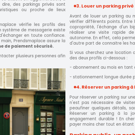
 dire, des parkings privés sont
3. Louer un parking privé
ristiques ou proche de lieux
Avant de louer un parking au m
vérifier différents points. Entre
aplace vérifie les profils des
copropriété, l'échange d'un bi
Un système de messagerie existe
réaliser une visite rapide d
d'échanger en toute confiance.
autonome. En effet, cela permet
la main, Prendsmaplace assure la
d'autre part de connaitre les h
e de paiement sécurisé.
Si vous cherchez une location 
ntacter plusieurs personnes afin
des deux profils ci-dessous :
- abonnement au mois en tant q
- stationnement longue durée pou
4. Réserver un parking à 
Pour réserver un parking sur un
n'est pas nécessaire de visite
peaufiner quelques détails, sa
Réserver un parking à la j
engagement durable ! En cherc
payer moins cher tout en étant 