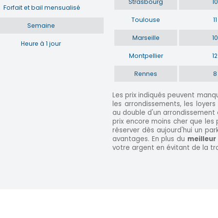
Strasbourg
10
Forfait et bail mensualisé
Toulouse
11
Semaine
Marseille
10
Heure à 1 jour
Montpellier
12
Rennes
8
Les prix indiqués peuvent manque
les arrondissements, les loyer
au double d'un arrondissement à 
prix encore moins cher que les 
réserver dès aujourd'hui un par
avantages. En plus du
meilleur
votre argent en évitant de la t