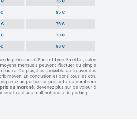
 €
75 €
 €
85 €
 €
75 €
 €
70 €
 €
80 €
 de précisions à Paris et Lyon. En effet, selon
s moyens mensuels peuvent fluctuer du simple
l'autre. De plus, il est possible de trouver des
prix moyen. En conclusion et dans tous les cas,
king chez un particulier présente de nombreux
 prix du marché
, devenez plus sur de valeur à
ransmettre à une multinationale du parking.