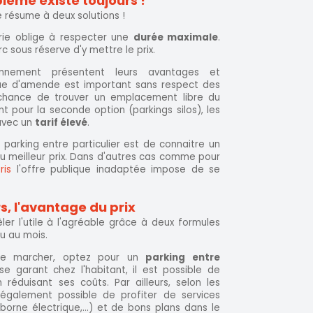
blème existe toujours !
e résume à deux solutions !
rie oblige à respecter une
durée maximale
.
 sous réserve d'y mettre le prix.
nnement présentent leurs avantages et
isque d'amende est important sans respect des
a chance de trouver un emplacement libre du
t pour la seconde option (parkings silos), les
avec un
tarif élevé
.
n parking entre particulier est de connaitre un
u meilleur prix. Dans d'autres cas comme pour
ris
l'offre publique inadaptée impose de se
s, l'avantage du prix
r l'utile à l'agréable grâce à deux formules
ou au mois.
de marcher, optez pour un
parking entre
se garant chez l'habitant, il est possible de
 réduisant ses coûts. Par ailleurs, selon les
t également possible de profiter de services
orne électrique,...) et de bons plans dans le