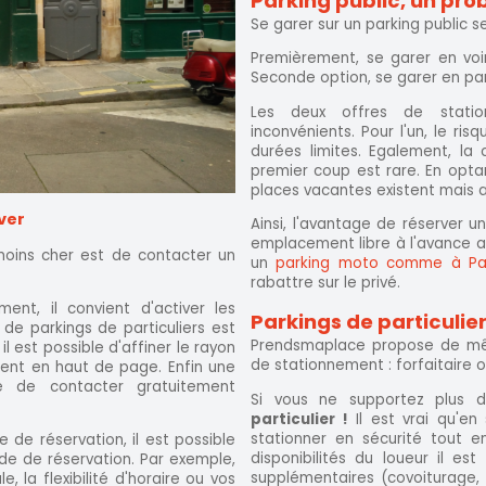
Parking public, un pro
Se garer sur un parking public s
Premièrement, se garer en voi
Seconde option, se garer en parc
Les deux offres de statio
inconvénients. Pour l'un, le r
durées limites. Egalement, l
premier coup est rare. En optan
places vacantes existent mais 
ver
Ainsi, l'avantage de réserver u
emplacement libre à l'avance a
oins cher est de contacter un
un
parking moto comme à Pa
rabattre sur le privé.
ent, il convient d'activer les
Parkings de particulier
 de parkings de particuliers est
Prendsmaplace propose de mêle
l est possible d'affiner le rayon
de stationnement : forfaitaire 
ésent en haut de page. Enfin une
le de contacter gratuitement
Si vous ne supportez plus 
particulier !
Il est vrai qu'en 
stationner en sécurité tout en
e de réservation, il est possible
disponibilités du loueur il es
de de réservation. Par exemple,
supplémentaires (covoiturage, b
e, la flexibilité d'horaire ou vos