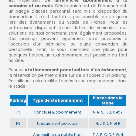
est important de différencier
abonnement à la
semaine et au mois
. Dès le paiement de l'abonnement,
un badge d'accès personnel sera mis à disposition du
demandeur. Il n'est toutefois pas possible de se garer
lors des événements au Stade de France. Pour les
entreprises disposant d'une flotte de véhicules, des
solutions de stationnement sont également proposées.
Des parkings peuvent également être privatisés à
l'occasion d'un séminaire ou d'une convention du
personnelle. Enfin, si vous cherchez une place pour
quelques heures, un stationnement est possible au tarif
horaire.
Pour un
stationnement ponctuel lors d'un événement,
la réservation permet d'être sûr de disposer d'un parking.
Par ailleurs, cela facilite l'accès à son emplacement dans
le stade.
Places dans le
Parking
Type de stationnement
stade
P1
Ponctuel & abonnement
N, R, S, T, U, X et Y
P2
Uniquement ponctuel
H, J, K, L, N et R
Accessible au public hors
Z, A, B, C, D, E, G, H,