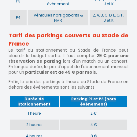
P3
événement
J et K
Véhicules hors gabarits &
Z, A, B, C, D, E, G, H,
P4
PMR
J et K
Tarif des parkings couverts au Stade de
France
Le tarif du stationnement au Stade de France peut
alourdir le budget sortie. Il faut compter
29 € pour une
réservation de parking
lors d'un match ou un concert.
En longue durée, le prix d'appel de l'abonnement mensuel
pour un
particulier est de 45 € par mois.
Enfin, le prix des parkings à l'heure au Stade de France en
dehors des événements sont les suivants :
Durée de
Parking P1 et P3 (hors
stationnement
événement)
1 heure
2 €
2 heures
4 €
4 heures
8 €