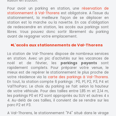
liaison en station.
Pour avoir un parking en station, une
réservation de
stationnement à Val-Thorens
est obligatoire. A l'issue du
stationnement, la meilleure façon de se déplacer en
station est la marche ou la navette. En cas d'obligation
de redescendre en station, les accès aux parkings sont
libres. Vous pouvez donc sortir librement du parking
avant de regagner votre emplacement.
L'accès aux stationnements de Val-Thorens
La station de Val-Thorens dispose de nombreux services
en station. Avec un pic d'activités sur les vacances de
noël et de février, les
parkings payants
sont
rapidement complets. Pour préparer votre venue, le
mieux est de repérer le stationnement le plus proche de
votre résidence via la
carte des parkings à Val-Thorens
.
En tout, la station compte 6 parkings : P0, P1, P2, P3, P4 et
ValThoParc. Le choix du parking se fait selon la hauteur
de votre véhicule. Pour des tailles entre 1,85 m et 2,14 m,
les parkings P0 et P2 sont appropriés au SUV et autres 4 x
4. Au-delà de ces tailles, il convient de se rendre sur les
parc P2 et P3.
A Val-Thorens, le stationnement "P4" situé dans le virage