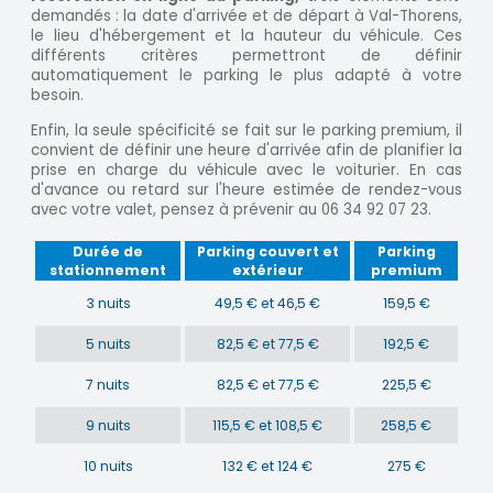
demandés : la date d'arrivée et de départ à Val-Thorens,
le lieu d'hébergement et la hauteur du véhicule. Ces
différents critères permettront de définir
automatiquement le parking le plus adapté à votre
besoin.
Enfin, la seule spécificité se fait sur le parking premium, il
convient de définir une heure d'arrivée afin de planifier la
prise en charge du véhicule avec le voiturier. En cas
d'avance ou retard sur l'heure estimée de rendez-vous
avec votre valet, pensez à prévenir au 06 34 92 07 23.
Durée de
Parking couvert et
Parking
stationnement
extérieur
premium
3 nuits
49,5 € et 46,5 €
159,5 €
5 nuits
82,5 € et 77,5 €
192,5 €
7 nuits
82,5 € et 77,5 €
225,5 €
9 nuits
115,5 € et 108,5 €
258,5 €
10 nuits
132 € et 124 €
275 €