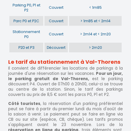
Parking P0, P1 et
Couvert
< 1m85
P2
Parc P0 et P2C
Couvert
> 1m85 et < 2m14
Stationnement
Couvert
> 2m14 et < 2m20
P0
P2D et P3
Découvert
> 2m20
Le tarif du stationnement à Val-Thorens
Il convient de différencier les locations de parkings à la
journée d'une réservation sur les vacances.
Pour un jour,
le parking gratuit de Val-Thorens,
est le parking
découvert P4. Ouvert de 07h00 à 20h00, celui-ci se trouve
au centre de la station. Sinon, le tarif des parkings
couverts au prix de 8,5 € sont les parcs P0, P1 et P2.
Côté touristes
, la réservation d'un parking préférentiel
peut se faire à partir du premier lundi du mois d'août de
la saison à venir. Le paiement peut se faire en ligne via
CB ou sur site (espèce, CB, chèque). Les tarifs promos
s'appliquent avant le 23 novembre. Lors de la
réservation en ligne du parking,
trois éléments sont