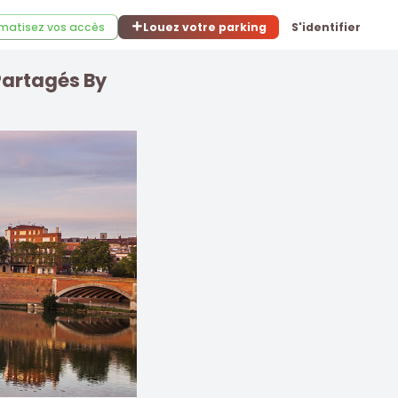
matisez vos accès
Louez votre parking
S'identifier
 Partagés By